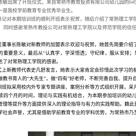
陈敏出席了开班仪式，来自常熟市教育投资有限公司幼儿园的6
一是我校学前教育专业优秀毕业生。
记对本期培训班的顺利开班表示祝贺，随后介绍了常熟理工学
，同时感谢常熟市教投公司对常熟理工学院以及师范学院的信
司董事长陈敏对新教师的加盟表示欢迎与祝贺，她首先简要介绍
的重要意义，最后从“认真学，学深悟透；守纪律，服从安排；
达了对常熟理工学院的感谢。
式上新教师代表史凡舒发言，她表示大家肯定会珍惜此次学习的
做教书育人的“大先生”，做“四有”好老师，不断完善自我、提
班拟采用校内外专家专题讲座、案例分析等方式组织开展，采用
续四个月的时间，理论与实践有机结合，为本期参加培训的幼
管理等提升等方面提供深入的理论指导与有力的实践帮助。籍此更
学社会声誉，尤其是借助学前教育专业的学科优势，为常熟市乃