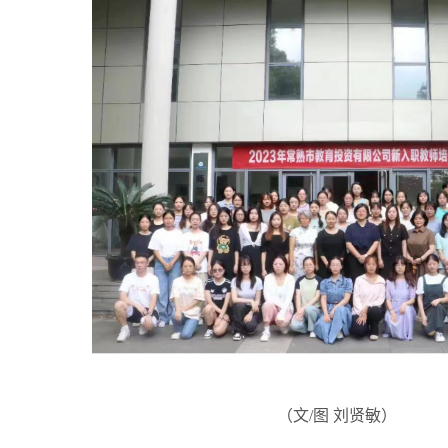
（文/图
刘贤敏）